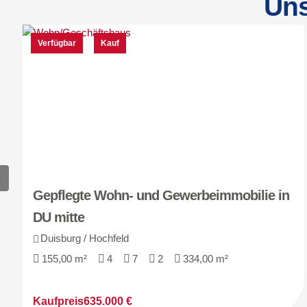
Uns
Verfügbar
Kauf
Gepflegte Wohn- und Gewerbeimmobilie in
DU mitte
Duisburg / Hochfeld
155,00 m²
4
7
2
334,00 m²
Kaufpreis
635.000 €