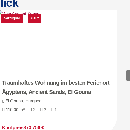
lick
Verfügbar
Kauf
V
Traumhaftes Wohnung im besten Ferienort
E
Ägyptens, Ancient Sands, El Gouna
K
El Gouna, Hurgada
110,00 m²
2
3
1
Kaufpreis
373.750 €
K