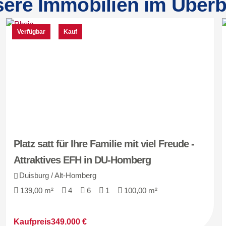
ere Immobilien im Überb
Verfügbar
Kauf
Platz satt für Ihre Familie mit viel Freude -
Attraktives EFH in DU-Homberg
Duisburg / Alt-Homberg
139,00 m²
4
6
1
100,00 m²
Kaufpreis
349.000 €