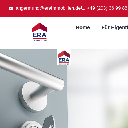
angermund@eraimmobilien.de
+49 (203) 36 99 88
Home
Für Eigen