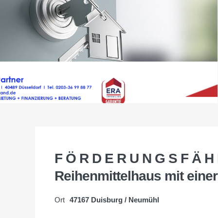
F Ö R D E R U N G S F Ä H
Reihenmittelhaus mit eine
Ort
47167 Duisburg / Neumühl