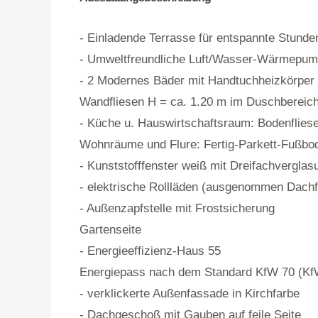
- Einladende Terrasse für entspannte Stunde
- Umweltfreundliche Luft/Wasser-Wärmepum
- 2 Modernes Bäder mit Handtuchheizkörper 
Wandfliesen H = ca. 1.20 m im Duschbereich
- Küche u. Hauswirtschaftsraum: Bodenflies
Wohnräume und Flure: Fertig-Parkett-Fußbod
- Kunststofffenster weiß mit Dreifachverglas
- elektrische Rollläden (ausgenommen Dach
- Außenzapfstelle mit Frostsicherung
Gartenseite
- Energieeffizienz-Haus 55
Energiepass nach dem Standard KfW 70 (KfW
- verklickerte Außenfassade in Kirchfarbe
- Dachgeschoß mit Gauben auf feile Seite