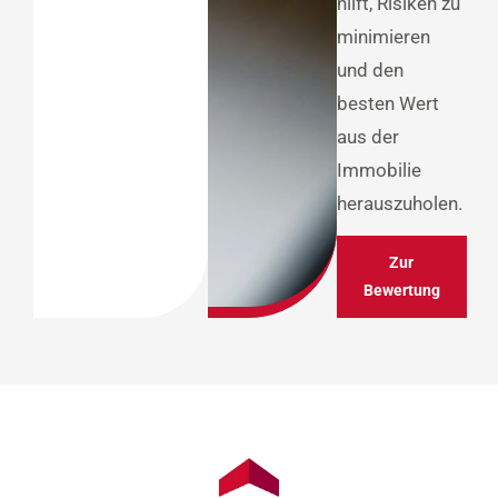
hilft, Risiken zu
minimieren
und den
besten Wert
aus der
Immobilie
herauszuholen.
Zur
Bewertung