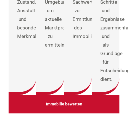
Zustand,
Umgebung,
Sachwertverfahren)
Schritte
Ausstattung
um
zur
und
und
aktuelle
Ermittlung
Ergebnisse
besonderen
Marktpreise
des
zusammenfa
Merkmalen.
zu
Immobilienwerts.
und
ermitteln.
als
Grundlage
für
Entscheidun
dient.
Immobilie bewerten