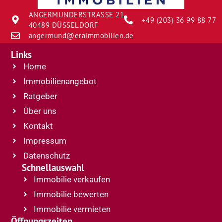
ANGERMUNDERSTRASSE 21
+49 (203) 36 99 88 77
40489 DÜSSELDORF
angermund@eraimmobilien.de
Links
Home
Immobilienangebot
Ratgeber
Über uns
Kontakt
Impressum
Datenschutz
Schnellauswahl
Immobilie verkaufen
Immobilie bewerten
Immobilie vermieten
Öffnungszeiten