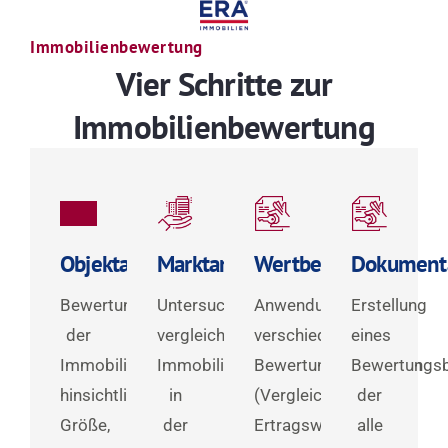
Immobilienbewertung
Vier Schritte zur
Immobilienbewertung
Objektanalyse
Marktanalyse
Wertbestimmung
Dokument
Bewertung
Untersuchung
Anwendung
Erstellung
der
vergleichbarer
verschiedener
eines
Immobilie
Immobilien
Bewertungsmethoden
Bewertungsb
hinsichtlich
in
(Vergleichswert-,
der
Größe,
der
Ertragswert-,
alle