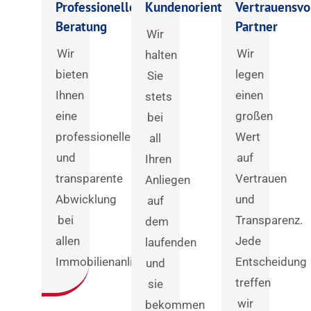
Professionelle
Kundenorientiert
Vertrauensvo
Beratung
Partner
Wir
Wir
Wir
halten
bieten
legen
Sie
Ihnen
einen
stets
eine
großen
bei
professionelle
Wert
all
und
auf
Ihren
transparente
Vertrauen
Anliegen
Abwicklung
und
auf
bei
Transparenz.
dem
allen
Jede
laufenden
Immobilienanliegen.
Entscheidung
und
treffen
sie
wir
bekommen