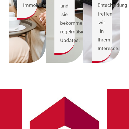
Immobilienanliegen.
Entscheidung
und
treffen
sie
wir
bekommen
in
regelmäßige
Ihrem
Updates.
Interesse.