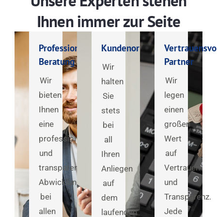
Unsere Experten stehen
Ihnen immer zur Seite
Professionelle
Kundenorientiert
Vertrauensvo
Beratung
Partner
Wir
Wir
Wir
halten
bieten
legen
Sie
Ihnen
einen
stets
eine
großen
bei
professionelle
Wert
all
und
auf
Ihren
transparente
Vertrauen
Anliegen
Abwicklung
und
auf
bei
Transparenz.
dem
allen
Jede
laufenden