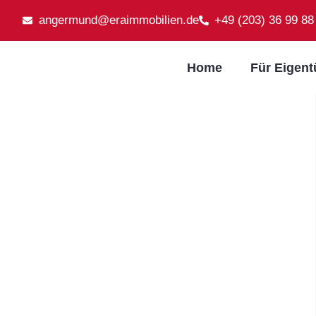
angermund@eraimmobilien.de
+49 (203) 36 99 88
Home
Für Eigen