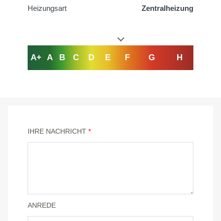
Heizungsart
Zentralheizung
A+
A
B
C
D
E
F
G
H
IHRE NACHRICHT
*
ANREDE