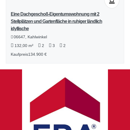
Eine Dachgeschoß-Eigentumswohnung mit 2
Stellplätzen und Gartenfläche in ruhiger ländlich
idyllische
06647, Kahlwinkel
132,00 m²
2
3
2
Kaufpreis
134.900 €