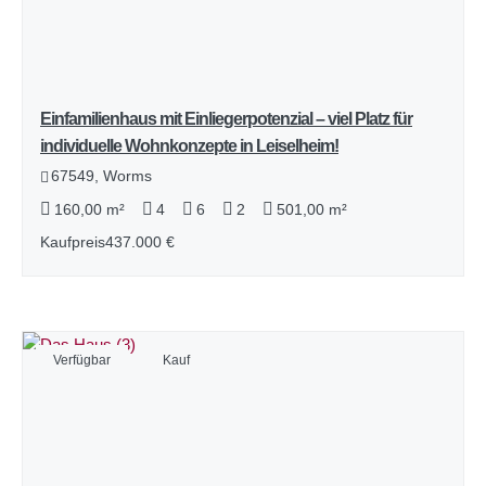
Einfamilienhaus mit Einliegerpotenzial – viel Platz für
individuelle Wohnkonzepte in Leiselheim!
67549, Worms
160,00 m²
4
6
2
501,00 m²
Kaufpreis
437.000 €
Verfügbar
Kauf