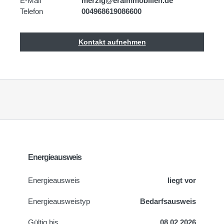
E-Mail
merzig@eraimmobilien.de
Telefon
004968619086600
Kontakt aufnehmen
Energieausweis
Energieausweis
liegt vor
Energie­ausweistyp
Bedarfsausweis
Gültig bis
08.02.2026