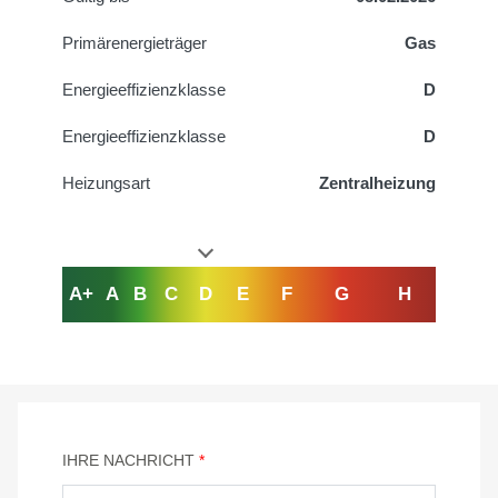
Primärenergieträger
Gas
Energieeffizienzklasse
D
Energieeffizienzklasse
D
Heizungsart
Zentralheizung
A+
A
B
C
D
E
F
G
H
IHRE NACHRICHT
*