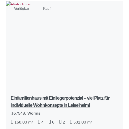
Verfügbar
Kauf
Einfamilienhaus mit Einliegerpotenzial – viel Platz für
individuelle Wohnkonzepte in Leiselheim!
67549, Worms
160,00 m²
4
6
2
501,00 m²