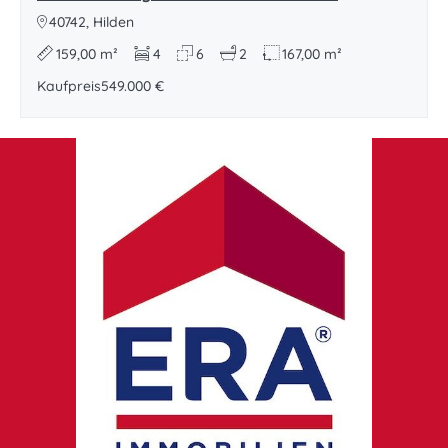
40742, Hilden
159,00 m²
4
6
2
167,00 m²
Kaufpreis
549.000 €