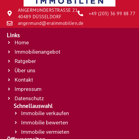
ANGERMUNDERSTRASSE 21
+49 (203) 36 99 88 77
40489 DÜSSELDORF
angermund@eraimmobilien.de
Links
Home
Immobilienangebot
Ratgeber
Über uns
Kontakt
Impressum
Datenschutz
Schnellauswahl
Immobilie verkaufen
Immobilie bewerten
Immobilie vermieten