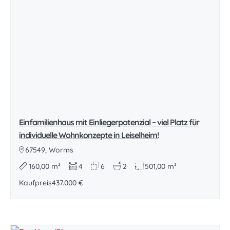
Einfamilienhaus mit Einliegerpotenzial – viel Platz für
individuelle Wohnkonzepte in Leiselheim!
67549, Worms
160,00 m²
4
6
2
501,00 m²
Kaufpreis
437.000 €