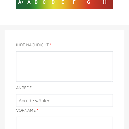
A+
A
B
C
D
E
F
G
H
IHRE NACHRICHT
*
ANREDE
VORNAME
*