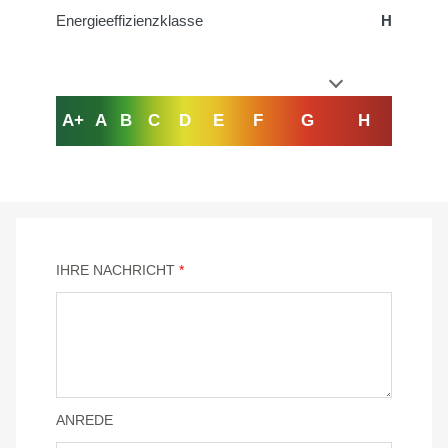
Energieeffizienzklasse
H
A+
A
B
C
D
E
F
G
H
IHRE NACHRICHT
*
ANREDE