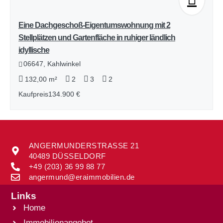
Eine Dachgeschoß-Eigentumswohnung mit 2
Stellplätzen und Gartenfläche in ruhiger ländlich
idyllische
06647, Kahlwinkel
132,00 m²
2
3
2
Kaufpreis
134.900 €
ANGERMUNDERSTRASSE 21
40489 DÜSSELDORF
+49 (203) 36 99 88 77
angermund@eraimmobilien.de
Links
Home
Immobilienangebot