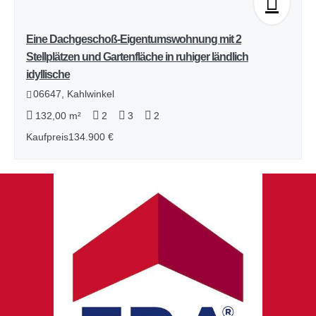
Eine Dachgeschoß-Eigentumswohnung mit 2
Stellplätzen und Gartenfläche in ruhiger ländlich
idyllische
06647, Kahlwinkel
132,00 m²
2
3
2
Kaufpreis
134.900 €